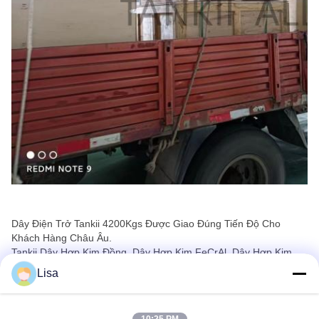
Dây Điện Trở Tankii 4200Kgs Được Giao Đúng Tiến Độ Cho
Khách Hàng Châu Âu.
Tankii Dây Hợp Kim Đồng, Dây Hợp Kim FeCrAl, Dây Hợp Kim
NiCr Là Những Sản Phẩm Được Ưa Chuộng Nhất.
Lisa