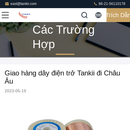
east@tankii.com
86-21-56110178
Trích Dẫ
Các Trường
Hợp
Giao hàng dây điện trở Tankii đi Châu
Âu
2023-05-19