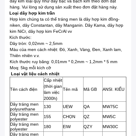
dây kim loại quý như dây bạc và bạch kim theo đơn đặt
hàng.
Vui lòng sử dụng sản xuất theo đơn đặt hàng này.
Loại dây hợp kim trần
Hợp kim chúng ta có thể tráng men là dây hợp kim đồng-
niken, dây Constantan, dây Manganin.
Dây Kama, dây hợp
kim NiCr, dây hợp kim FeCrAl vv
Kích thước:
Dây tròn: 0,02mm ~ 2,5mm
Màu của men cách nhiệt: Đỏ, Xanh, Vàng, Đen, Xanh lam,
Thiên nhiên v.v.
Kích thước ruy băng: 0,01mm * 0,2mm ~ 1,2mm * 5 mm
Moq: 5kg mỗi kích cỡ
Loại vật liệu cách nhiệt
Cấp nhiệt
(thời gian
Tên cách điện
Tên mã
Mã GB
ANSI.
KIỂU
làm việc
2000h)
Dây tráng men
130
UEW
QA
MW75C
polyurethane
Dây tráng men
155
CHỌN
QZ
MW5C
polyester
Dây tráng men
180
EIW
QZY
MW30C
polyester
Dây tráng men