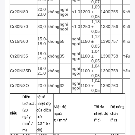
0,07
1,09
20.0-
nghỉ
Cr20Ni80
không
≤1.0
1200
±
1400
755
Không
23.0
ngơi
0,05
1,18
nghỉ
Cr30Ni70
30,0
không
≤1.0
1250
±
1380
756
Không
ngơi
0,05
1,12
15.0-
nghỉ
Cr15Ni60
không
55
1150
±
1390
757
Không
18.0
ngơi
0,05
1,04
18.0-
nghỉ
Cr20Ni35
không
35
1100
±
1390
758
Yếu
21.0
ngơi
0,05
1,04
19.0-
nghỉ
Cr20Ni35D
không
1100
±
1390
759
Yếu
21.0
ngơi
0,05
1,04
nghỉ
Cr20Ni3O
20.0
không
32
1100
±
1390
760
ngơi
0,05
Điện
hệ số
trở suất
nhiệt độ
Mật độ
Tối đa
Độ nóng
(20
của điện
Kiểu
ngứa
nhiệt độ
chảy
ngày
trở
g / mm²
(° c)
(° c)
mm² /
(10 ^ 6 /
m)
độ)