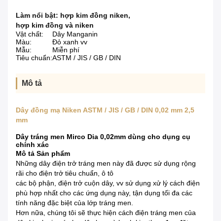
Làm nổi bật:
hợp kim đồng niken
,
hợp kim đồng và niken
Vật chất:
Dây Manganin
Màu:
Đỏ xanh vv
Mẫu:
Miễn phí
Tiêu chuẩn:
ASTM / JIS / GB / DIN
Mô tả
Dây đồng mạ Niken ASTM / JIS / GB / DIN 0,02 mm 2,5
mm
Dây tráng men Mirco Dia 0,02mm dùng cho dụng cụ
chính xác
Mô tả Sản phẩm
Những dây điện trở tráng men này đã được sử dụng rộng
rãi cho điện trở tiêu chuẩn, ô tô
các bộ phận, điện trở cuộn dây, vv sử dụng xử lý cách điện
phù hợp nhất cho các ứng dụng này, tận dụng tối đa các
tính năng đặc biệt của lớp tráng men.
Hơn nữa, chúng tôi sẽ thực hiện cách điện tráng men của