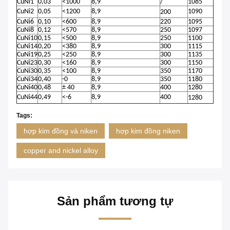
CuNi1
0,03
<1000
8,9
/
1085
CuNi2
0,05
<1200
8,9
1090
200
CuNi6
0,10
<600
8,9
220
1095
CuNi8
0,12
<570
8,9
250
1097
CuNi10
0,15
<500
8,9
250
1100
CuNi14
0,20
<380
8,9
300
1115
CuNi19
0,25
<250
8,9
300
1135
CuNi23
0,30
<160
8,9
300
1150
CuNi30
0,35
<100
8,9
350
1170
CuNi34
0,40
-0
8,9
350
1180
CuNi40
0,48
± 40
8,9
400
1280
CuNi44
0,49
<-6
8,9
400
1280
Tags:
hợp kim đồng và niken
hợp kim đồng niken
copper and nickel alloy
Sản phẩm tương tự