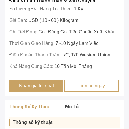
Điều Khoản Thanh Toán & Vận Chuyển
Số Lượng Đặt Hàng Tối Thiểu:
1 Ký
Giá Bán:
USD ( 10 - 60 ) Kilogram
Chi Tiết Đóng Gói:
Đóng Gói Tiêu Chuẩn Xuất Khẩu
Thời Gian Giao Hàng:
7 -10 Ngày Làm Việc
Điều Khoản Thanh Toán:
L/c, T/T, Western Union
Khả Năng Cung Cấp:
10 Tấn Mỗi Tháng
Nhận giá tốt nhất
Liên hệ ngay
Thông Số Kỹ Thuật
Mô Tả
Thông số kỹ thuật