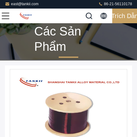
east@tankii.com
86-21-56110178
Trích Dẫ
Các Sản
Phẩm