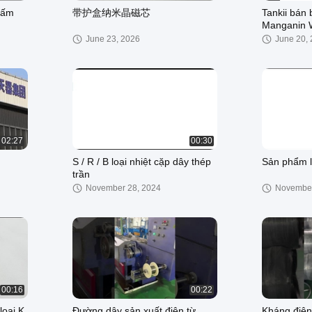
 ấm
带护盒纳米晶磁芯
Tankii bán
Manganin W
các thành 
June 23, 2026
June 20,
02:27
00:30
S / R / B loại nhiệt cặp dây thép
Sản phẩm l
trần
November 28, 2024
November
00:16
00:22
loại K
Đường dây sản xuất điện từ
Kháng điện