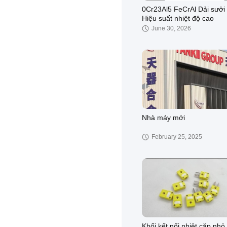
0Cr23Al5 FeCrAl Dải sưởi
Hiệu suất nhiệt độ cao
June 30, 2026
Nhà máy mới
February 25, 2025
Khối kết nối nhiệt cặp nhỏ 