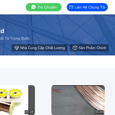
Trò Chuyện
Liên Hệ Chúng Tôi
td
uất Từ Trung Quốc
Nhà Cung Cấp Chất Lượng
Sản Phẩm Chính
00:18
00:20