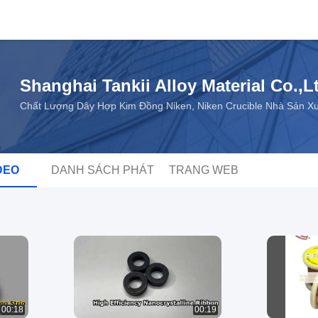
Shanghai Tankii Alloy Material Co.,L
Chất Lượng Dây Hợp Kim Đồng Niken, Niken Crucible Nhà Sản X
DEO
DANH SÁCH PHÁT
TRANG WEB
00:18
00:19