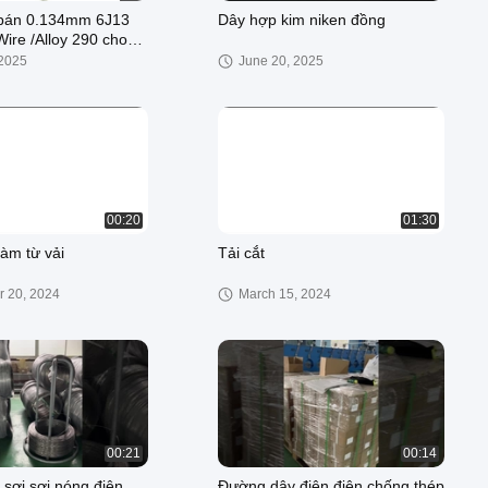
 bán 0.134mm 6J13
Dây hợp kim niken đồng
ire /Alloy 290 cho
phần tần số cao
 2025
June 20, 2025
00:20
01:30
àm từ vải
Tải cắt
 20, 2024
March 15, 2024
00:21
00:14
 sợi sợi nóng điện
Đường dây điện điện chống thép