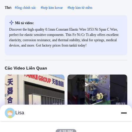
Thẻ:
#
ống chính xác
#
hợp kim kovar
#
hợp kim từ mềm
Mô tả video:
Discover the high-quality 0.1mm Constant Elastic Wire 3J53 Ni Span C Wire,
perfect for elastic sensitive components. This Fe Ni Cr Ti alloy offers excellent
elasticity, corrosion resistance, and thermal stability, ideal for springs, medical
devices, and more. Get factory prices from tankii today!
Các Video Liên Quan
02:27
00:22
Lisa
Nhà máy mới
Đường dây sản xuất điện từ tankii
Video Nhà Máy
Video Nhà Máy
February 25, 2025
October 30, 2023
4:35 PM