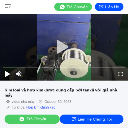
Trò Chuyện
Liên Hệ
Kim loại và hợp kim được cung cấp bởi tankii với giá nhà
máy
video nhà máy
October 30, 2023
Từ khóa:
Hợp kim chính xác
Trò Chuyện
Liên Hệ Chúng Tôi